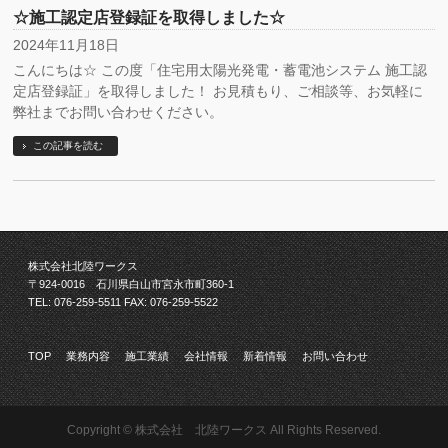
☆施工認定店登録証を取得しました☆
2024年11月18日
こんにちは☆ この度「住宅用太陽光発電・蓄電池システム 施工認
定店登録証」を取得しました！ お見積もり、ご相談等、お気軽に
弊社までお問い合わせください。
この記事を読む
株式会社北陸ワークス
〒924-0016 石川県白山市宮永市町360-1
TEL: 076-259-5511
FAX: 076-259-5522
TOP
業務内容
施工業績
会社情報
新着情報
お問い合わせ
Copyright ©
株式会社 北陸ワークス
All Rights Reserved.